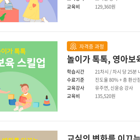
교육비
129,360원
자격증 과정
놀이가 톡톡, 영아보
학습시간
21차시 / 차시 당 25분
수료기준
진도율 80% + 총 환산
교육강사
유주연, 신윤승 강사
교육비
135,520원
교실의 변화를 이끄는