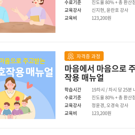
수료기준
진도율 80% + 총 환산
교육강사
신지현, 윤란호 강사
교육비
123,200원
자격증 과정
마음에서 마음으로 주
작용 매뉴얼
학습시간
19차시 / 차시 당 25분
수료기준
진도율 80% + 총 환산
교육강사
정윤경, 오경숙 강사
교육비
123,200원