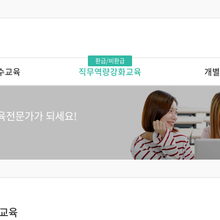
환급/비환급
수교육
직무역량강화교육
개별
발달로 풀어보는 영유아의
단 하루로 완성
이유있는 문제행동?!
인연수
육전문가가 되세요!
톡톡 튀는 부모상담 레시피
앞서가는 교육기
보기 - 시리즈1
마음에서 마음으로 주고 받는 교사
상호작용 매뉴얼
다른 교육기관 
를 지원할까? -
영유아 교육기관 안전관리 전문가교육
놀이를 사진으로
놀이로 커가는 영아,
의 7가지 힘
놀이로 키우는 교사
교실에서 발견하
놀이가 톡톡, 영아보육 스킬업
IEP 작성의 실제
교실의 변화를 이끄는 교사 성장 맵
교육
원장이 알아야 
행복을 꿈꾸는 교실, 놀이중심 반응성
어린이집 연간 